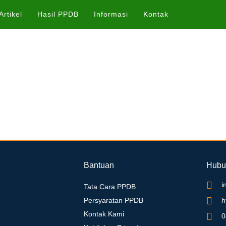
Artikel
Hasil PPDB
Informasi
Kontak
Bantuan
Hubu
i
Tata Cara PPDB
Persyaratan PPDB
h
Kontak Kami
0