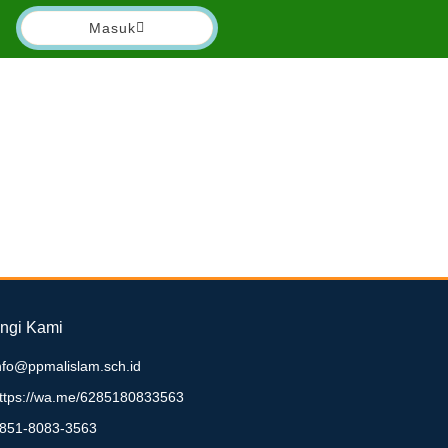
Masuk
ngi Kami
nfo@ppmalislam.sch.id
ttps://wa.me/6285180833563
851-8083-3563