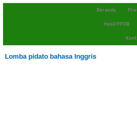
Beranda
Prof
Hasil PPDB
Kont
Lomba pidato bahasa Inggris