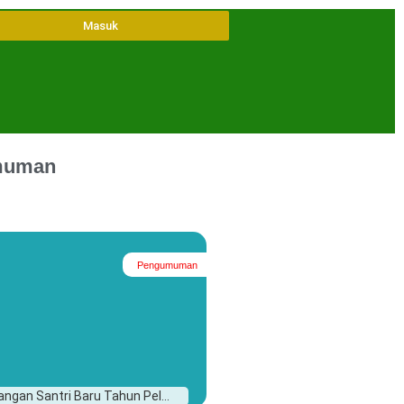
Masuk
muman
Pengumuman
#
ngan Santri Baru Tahun Pel...