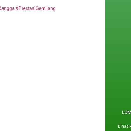
Bangga
#PrestasiGemilang
LOM
Dinas 