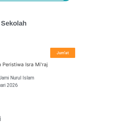
 Sekolah
Jum'at
 Peristiwa Isra Mi'raj
Jami Nurul Islam
ari 2026
i