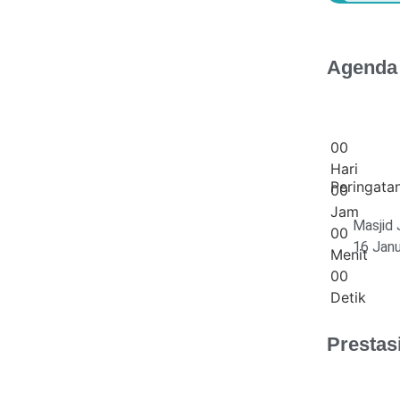
Agenda
0
0
Hari
Peringatan
0
0
Jam
Masjid 
0
0
16 Janu
Menit
0
0
Detik
Prestas