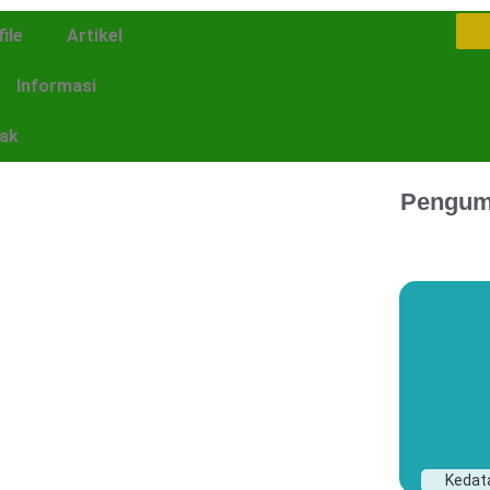
ile
Artikel
Informasi
ak
Pengu
Kedata