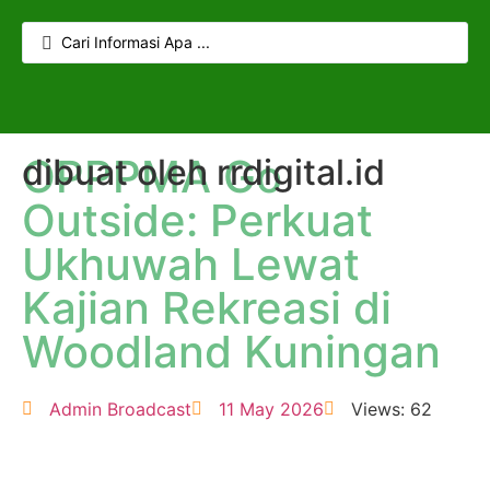
OPPPMA Go
dibuat oleh rrdigital.id
Outside: Perkuat
Ukhuwah Lewat
Kajian Rekreasi di
Woodland Kuningan
Admin Broadcast
11 May 2026
Views: 62